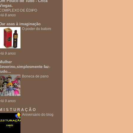
Um Pouco de Tudo - Crica
Viegas.
COMPLEXO DE ÉDIPO
Há 8 anos
Dar asas à imaginação
O poder do batom
Há 9 anos
Mulher
Severino,simplesmente faz-
tudo...
Boneca de pano
Há 9 anos
M I S T U R A Ç Ã O
Aniversário do blog