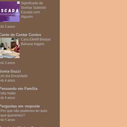
Significado de
Sonhar Subindo
Escada com
Alguém
Há 3 anos
Canto de Contar Contos
Cara Efektif Belajar
Bahasa Inggris
Há 3 anos
Sonia Guzzi
Um dia Encantado
Há 4 anos
Pensando em Família
Feliz Natal
Há 4 anos
Perguntas em resposta
Por que não podemos ter tudo
que queremos?
Há 5 anos