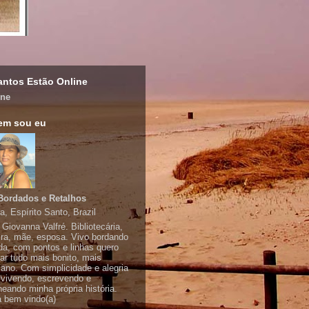
ntos Estão Online
ine
em sou eu
Bordados e Retalhos
a, Espírito Santo, Brazil
Giovanna Valfré. Bibliotecária,
ira, mãe, esposa. Vivo bordando
da, com pontos e linhas quero
ar tudo mais bonito, mais
ano. Com simplicidade e alegria
 vivendo, escrevendo e
neando minha própria história.
a bem vindo(a)