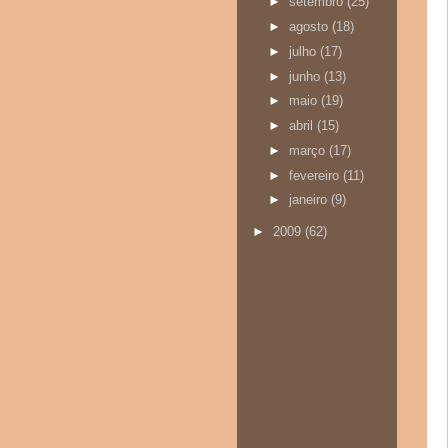
►
setembro
(25)
►
agosto
(18)
►
julho
(17)
►
junho
(13)
►
maio
(19)
►
abril
(15)
►
março
(17)
►
fevereiro
(11)
►
janeiro
(9)
►
2009
(62)