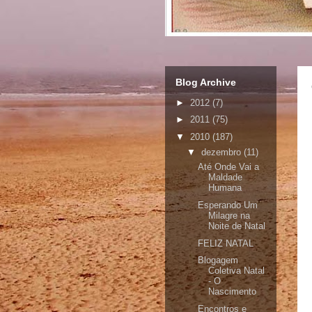
Blog Archive
►
2012
(7)
►
2011
(75)
▼
2010
(187)
▼
dezembro
(11)
Até Onde Vai a
Maldade
Humana
Esperando Um
Milagre na
Noite de Natal
FELIZ NATAL
Blogagem
Coletiva Natal
- O
Nascimento
Encontros e