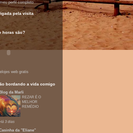
meu perfil completo
igada pela visita
 horas são?
ão bordando a vida comigo
Blog da Marli
REZAR É O
MELHOR
REMÉDIO
Há 3 dias
Casinha da "Eliane"