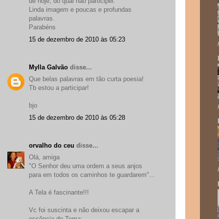
de hoje, do qual não participei.
Linda imagem e poucas e profundas
palavras.
Parabéns
15 de dezembro de 2010 às 05:23
Mylla Galvão
disse...
Que belas palavras em tão curta poesia!
Tb estou a participar!
bjo
15 de dezembro de 2010 às 05:28
orvalho do ceu
disse...
Olá, amiga
"O Senhor deu uma ordem a seus anjos
para em todos os caminhos te guardarem"...
A Tela é fascinante!!!
Vc foi suscinta e não deixou escapar a
essência do Tema: