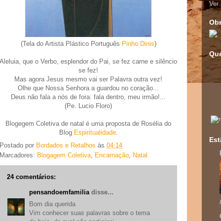
Ver 
Obr
(Tela do Artista Plástico Português
Pinho Dinis
)
Que
Aleluia, que o Verbo, esplendor do Pai, se fez carne e silêncio
se fez!
Mas agora Jesus mesmo vai ser Palavra outra vez!
Olhe que Nossa Senhora a guardou no coração...
Deus não fala a nós de fora: fala dentro, meu irmão!...
(Pe. Lucio Floro)
Blogegem Coletiva de natal é uma proposta de Rosélia do
Blog
Espiritualidade
.
Est
Postado por
Bordados e Retalhos
às
04:14
Marcadores:
Blogagem Coletiva
,
Encarnação
,
Natal
24 comentários:
pensandoemfamilia
disse...
Bom dia querida
Vim conhecer suas palavras sobre o tema