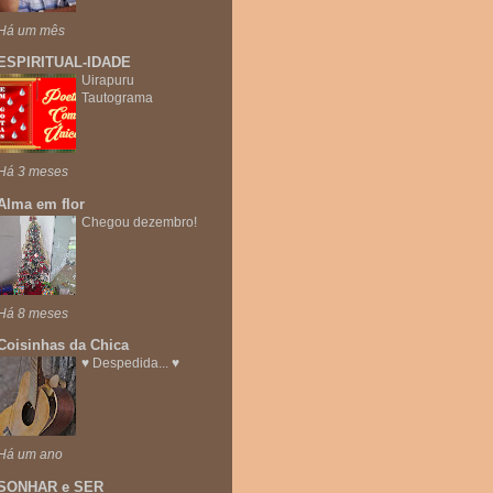
Há um mês
ESPIRITUAL-IDADE
Uirapuru
Tautograma
Há 3 meses
Alma em flor
Chegou dezembro!
Há 8 meses
Coisinhas da Chica
♥ Despedida... ♥
Há um ano
SONHAR e SER