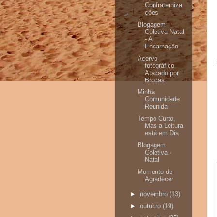
Confraterniza
ções
Blogagem
Coletiva Natal
- A
Encarnação
Acervo
fotográfico
Atacado por
Brocas
Minha
Comunidade
Reunida
Tempo Curto,
Mas a Leitura
está em Dia
Blogagem
Coletiva -
Natal
Momento de
Agradecer
►
novembro
(13)
►
outubro
(19)