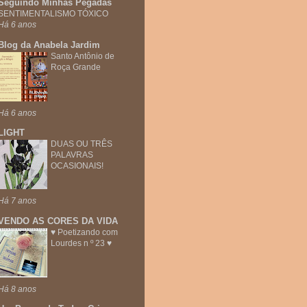
Seguindo Minhas Pegadas
SENTIMENTALISMO TÓXICO
Há 6 anos
Blog da Anabela Jardim
Santo Antônio de
Roça Grande
Há 6 anos
LIGHT
DUAS OU TRÊS
PALAVRAS
OCASIONAIS!
Há 7 anos
VENDO AS CORES DA VIDA
♥ Poetizando com
Lourdes n º 23 ♥
Há 8 anos