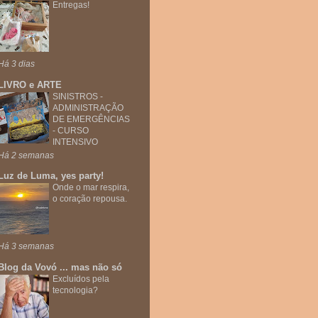
Entregas!
Há 3 dias
LIVRO e ARTE
SINISTROS -
ADMINISTRAÇÃO
DE EMERGÊNCIAS
- CURSO
INTENSIVO
Há 2 semanas
Luz de Luma, yes party!
Onde o mar respira,
o coração repousa.
Há 3 semanas
Blog da Vovó ... mas não só
Excluídos pela
tecnologia?