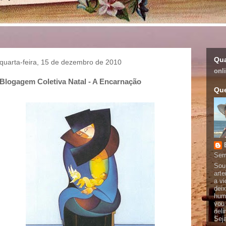
Qua
quarta-feira, 15 de dezembro de 2010
onl
Blogagem Coletiva Natal - A Encarnação
Qu
Serr
Sou 
arte
a vi
deix
hum
vou
deli
Sej